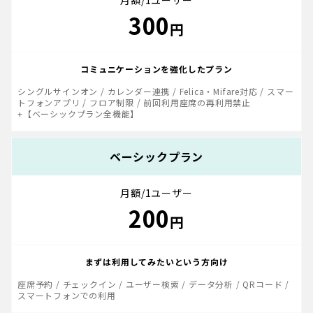
月額/1ユーザー
300
円
コミュニケーションを
強化したプラン
シングルサインオン / カレンダー連携 / Felica・Mifare対応 / スマー
トフォンアプリ / フロア制限 / 前回利用座席の再利用禁止
+【ベーシックプラン全機能】
ベーシックプラン
月額/1ユーザー
200
円
まずは利用してみたい
という方向け
座席予約 / チェックイン / ユーザー検索 / データ分析 / QRコード /
スマートフォンでの利用