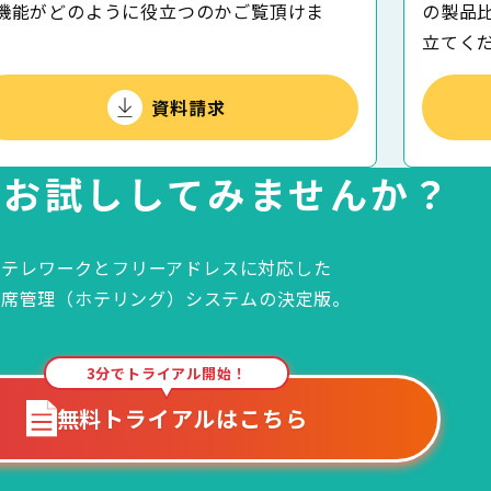
機能がどのように役⽴つのかご覧頂けま
の製品
。
⽴てく
資料請求
で
お試ししてみませんか？
テレワークとフリーアドレスに対応した
座席管理（ホテリング）システムの決定版。
3分でトライアル開始！
無料トライアルはこちら