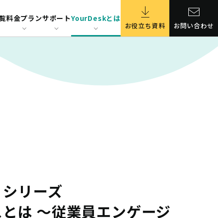
ゲージメントを高めるオフィスづくりの最適解～』にYourDeskが登壇いたします
覧
料金プラン
サポート
YourDeskとは
お役立ち資料
お問い合わせ
・シリーズ
とは ～従業員エンゲージ