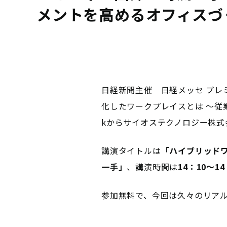
メントを高めるオフィスづく
日経新聞主催 日経メッセ プレ
化したワークプレイスとは ～従
kからサイオステクノロジー株式
講演タイトルは
「ハイブリッド
一手」
、講演時間は
14：10～14
参加無料で、今回は久々のリア