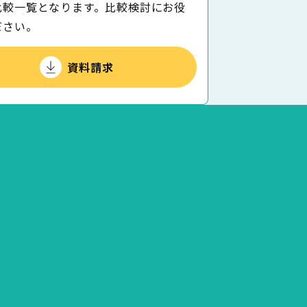
⽐較⼀覧となります。⽐較検討にお役
ださい。
資料請求